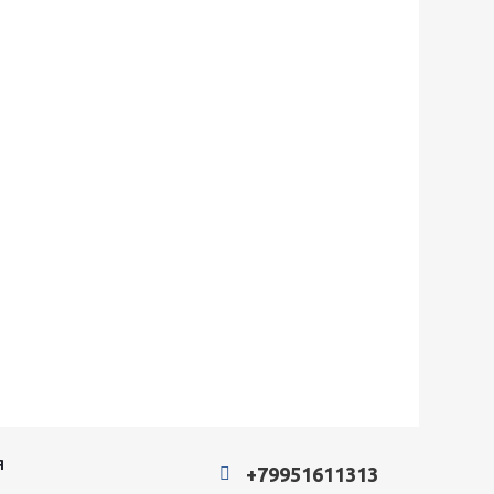
Я
+79951611313