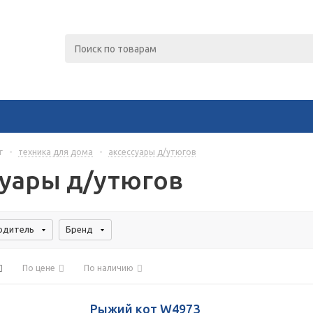
г
-
техника для дома
-
аксессуары д/утюгов
суары д/утюгов
Для клиентов всех банков
Разбейте
оплату
одитель
Бренд
а части
без переплат
По цене
По наличию
График платежей
Рыжий кот W4973