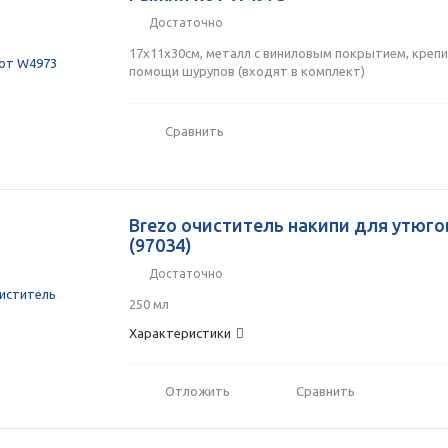
Достаточно
Сегодня
17х11х30см, металл с виниловым покрытием, крепи
25
%
помощи шурупов (входят в комплект)
Сравнить
Добавляйте товары
в корзину
Brezo очиститель накипи для утюго
(97034)
Оплачивайте сегодня только
Достаточно
25
% картой любого банка
250 мл
Характеристики
Получайте товар
выбранный способом
Отложить
Сравнить
Оставшиеся
75
% будут
списываться