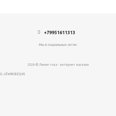
Добавляйте товары
в корзину
Оплачивайте сегодня только
+79951611313
25
% картой любого банка
Мы в социальных сетях:
Получайте товар
выбранный способом
2026 © Линия тока - интернет магазин
G-JZW8CBZQ45
Оставшиеся
75
% будут
списываться
с вашей карты
по
25
%
каждые 2 недели
Подробнее