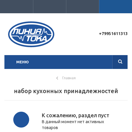
Для клиентов всех банков
+79951611313
Разбейте
оплату
на части
МЕНЮ
без переплат
Главная
набор кухонных принадлежностей
График платежей
Сегодня
К сожалению, раздел пуст
25
%
В данный момент нет активных
товаров