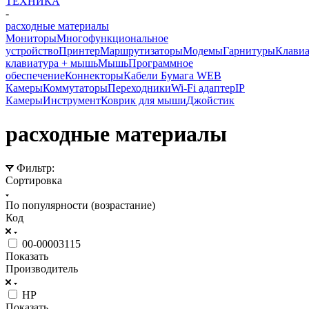
ТЕХНИКА
-
расходные материалы
Мониторы
Многофункциональное
устройство
Принтер
Маршрутизаторы
Модемы
Гарнитуры
Клавиа
клавиатура + мышь
Мышь
Программное
обеспечение
Коннекторы
Кабели
Бумага
WEB
Камеры
Коммутаторы
Переходники
Wi-Fi адаптер
IP
Камеры
Инструмент
Коврик для мыши
Джойстик
расходные материалы
Фильтр:
Сортировка
По популярности (возрастание)
Код
00-00003115
Показать
Производитель
HP
Показать