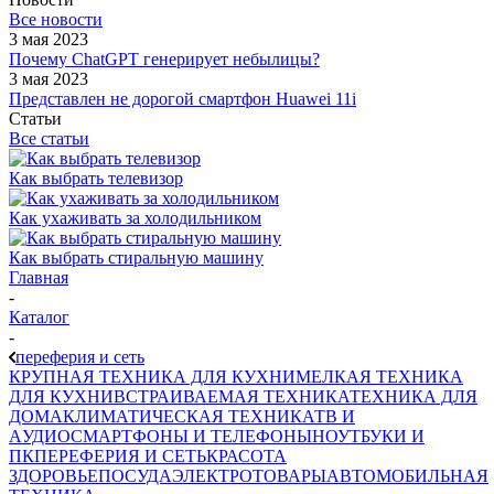
Все новости
3 мая 2023
Почему ChatGPT генерирует небылицы?
3 мая 2023
Представлен не дорогой смартфон Huawei 11i
Статьи
Все статьи
Как выбрать телевизор
Как ухаживать за холодильником
Как выбрать стиральную машину
Главная
-
Каталог
-
переферия и сеть
КРУПНАЯ ТЕХНИКА ДЛЯ КУХНИ
МЕЛКАЯ ТЕХНИКА
ДЛЯ КУХНИ
ВСТРАИВАЕМАЯ ТЕХНИКА
ТЕХНИКА ДЛЯ
ДОМА
КЛИМАТИЧЕСКАЯ ТЕХНИКА
ТВ И
AУДИО
СМАРТФОНЫ И ТЕЛЕФОНЫ
НОУТБУКИ И
ПК
ПЕРЕФЕРИЯ И СЕТЬ
КРАСОТА
ЗДОРОВЬЕ
ПОСУДА
ЭЛЕКТРОТОВАРЫ
АВТОМОБИЛЬНАЯ