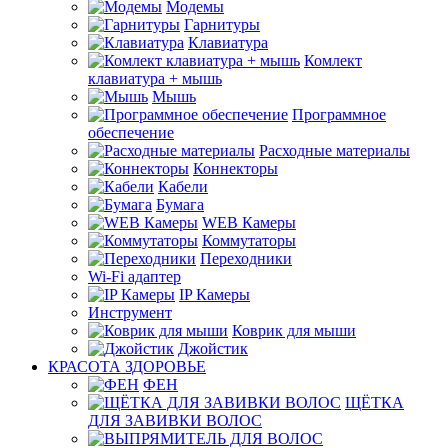
Модемы
Гарнитуры
Клавиатура
Комлект
клавиатура + мышь
Мышь
Программное
обеспечение
Расходные материалы
Коннекторы
Кабели
Бумага
WEB Камеры
Коммутаторы
Переходники
Wi-Fi адаптер
IP Камеры
Инструмент
Коврик для мыши
Джойстик
КРАСОТА ЗДОРОВЬЕ
ФЕН
ЩЁТКА
ДЛЯ ЗАВИВКИ ВОЛОС