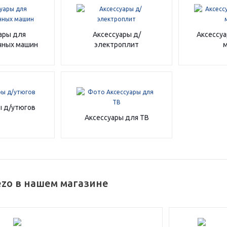
График платежей
ары для
Аксессуары д/
Аксессуа
Сегодня
чных машин
электроплит
25
%
Добавляйте товары
в корзину
ы д/утюгов
Аксессуары для ТВ
Оплачивайте сегодня только
25
% картой любого банка
ezo в нашем магазине
Получайте товар
выбранный способом