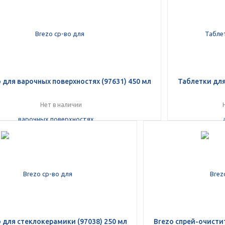
Оставшиеся
75
% будут
списываться
с вашей карты
по
25
%
каждые 2 недели
Подробнее
об оплате Плайтом
о для варочных поверхностях (97631) 450 мл
Таблетки для
Нет в наличии
25
раз в 2
Остались вопросы?
недели
8 800 302-02-51
plait.ru
о для стеклокерамики (97038) 250 мл
Brezo спрей-очистит