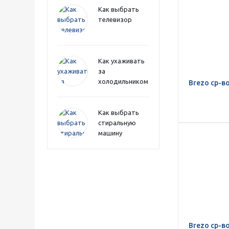
Как выбрать
телевизор
Как ухаживать
за
холодильником
Brezo ср-в
Как выбрать
стиральную
машину
Brezo ср-в