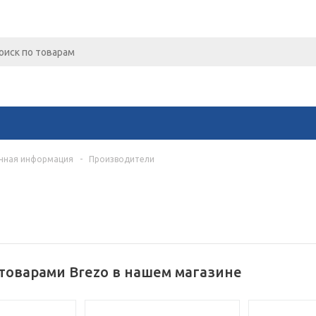
чная информация
-
Производители
Для клиентов всех банков
Разбейте
оплату
а части
без переплат
товарами Brezo в нашем магазине