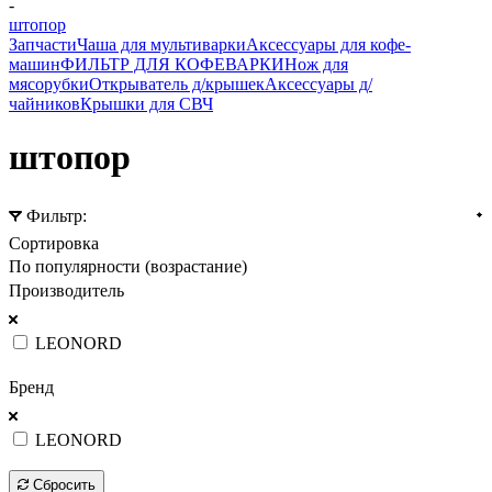
-
штопор
Запчасти
Чаша для мультиварки
Аксессуары для кофе-
машин
ФИЛЬТР ДЛЯ КОФЕВАРКИ
Нож для
мясорубки
Открыватель д/крышек
Аксессуары д/
чайников
Крышки для СВЧ
штопор
Фильтр:
Сортировка
По популярности (возрастание)
Производитель
LEONORD
ПОКАЗАТЬ
Бренд
LEONORD
ПОКАЗАТЬ
Сбросить