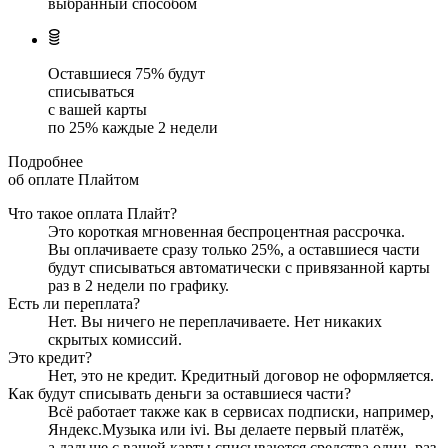
выбранный способом
Оставшиеся
75
% будут
списываться
с вашей карты
по
25
%
каждые 2 недели
Подробнее
об оплате Плайтом
Что такое оплата Плайт?
Это короткая мгновенная беспроцентная рассрочка.
Вы оплачиваете сразу только
25
%, а оставшиеся части
будут списываться автоматически с привязанной карты
раз в 2 недели
по графику.
Есть ли переплата?
Нет. Вы ничего не переплачиваете. Нет никаких
скрытых комиссий.
Это кредит?
Нет, это не кредит. Кредитный договор не оформляется.
Как будут списывать деньги за оставшиеся части?
Всё работает также как в сервисах подписки, например,
Яндекс.Музыка или ivi. Вы делаете первый платёж,
а дальше с вашей карты списываются средства один
раз