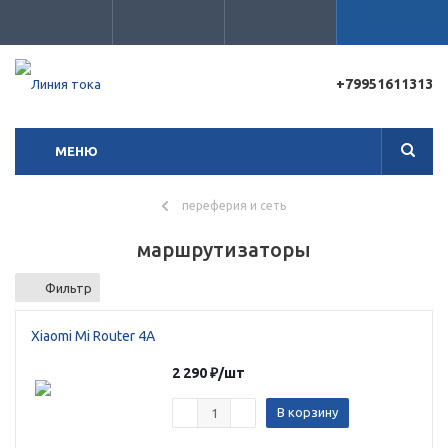
+79951611313
Для клиентов всех банков
МЕНЮ
Разбейте
оплату
на части
переферия и сеть
без переплат
маршрутизаторы
Фильтр
График платежей
Xiaomi Mi Router 4A
Сегодня
2 290
₽
/шт
25
%
В корзину