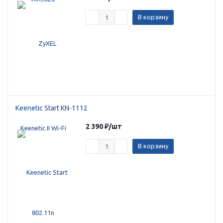
об оплате Плайтом
В корзину
Остались вопросы?
25
8 800 302-02-51
plait.ru
раз в 2
недели
Keenetic Start KN-1112
2 390
₽
/шт
В корзину