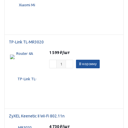
Добавляйте товары
в корзину
Оплачивайте сегодня только
25
% картой любого банка
TP-Link TL-MR3020
1 599
₽
/шт
Получайте товар
В корзину
выбранный способом
Оставшиеся
75
% будут
списываться
с вашей карты
по
25
%
каждые 2 недели
ZyXEL Keenetic II Wi-Fi 802.11n
4 730
₽
/шт
Подробнее