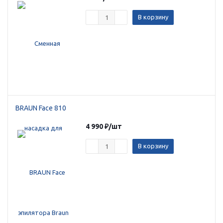
об оплате Плайтом
В корзину
Остались вопросы?
25
8 800 302-02-51
plait.ru
раз в 2
недели
BRAUN Face 810
4 990
₽
/шт
В корзину