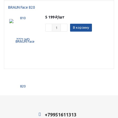
BRAUN Face 820
5 199
₽
/шт
В корзину
раз в 2 недели
+79951611313