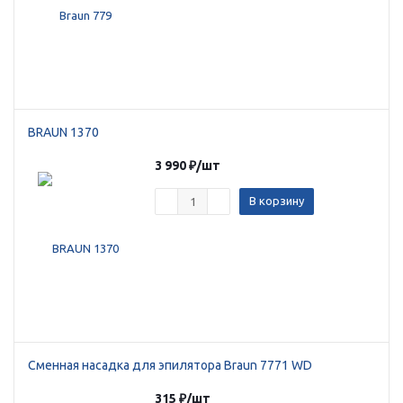
Добавляйте товары
в корзину
Оплачивайте сегодня только
25
% картой любого банка
BRAUN 1370
3 990
₽
/шт
Получайте товар
В корзину
выбранный способом
Оставшиеся
75
% будут
списываться
с вашей карты
по
25
%
каждые 2 недели
Сменная насадка для эпилятора Braun 7771 WD
315
₽
/шт
Подробнее