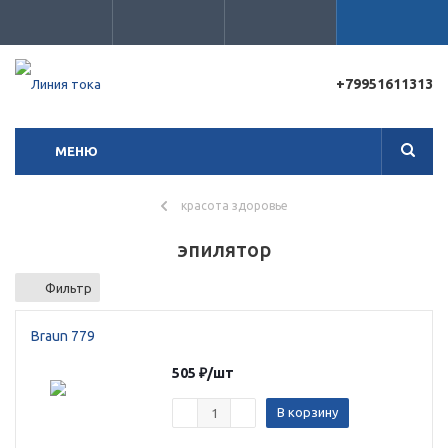
+79951611313
Для клиентов всех банков
МЕНЮ
Разбейте
оплату
на части
красота здоровье
без переплат
эпилятор
Фильтр
График платежей
Braun 779
Сегодня
505
₽
/шт
25
%
В корзину