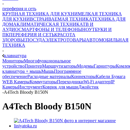
-
переферия и сеть
КРУПНАЯ ТЕХНИКА ДЛЯ КУХНИ
МЕЛКАЯ ТЕХНИКА
ДЛЯ КУХНИ
ВСТРАИВАЕМАЯ ТЕХНИКА
ТЕХНИКА ДЛЯ
ДОМА
КЛИМАТИЧЕСКАЯ ТЕХНИКА
ТВ И
AУДИО
СМАРТФОНЫ И ТЕЛЕФОНЫ
НОУТБУКИ И
ПК
ПЕРЕФЕРИЯ И СЕТЬ
КРАСОТА
ЗДОРОВЬЕ
ПОСУДА
ЭЛЕКТРОТОВАРЫ
АВТОМОБИЛЬНАЯ
ТЕХНИКА
-
клавиатура
Мониторы
Многофункциональное
устройство
Принтер
Маршрутизаторы
Модемы
Гарнитуры
Комле
клавиатура + мышь
Мышь
Программное
обеспечение
Расходные материалы
Коннекторы
Кабели
Бумага
WEB Камеры
Коммутаторы
Переходники
Wi-Fi адаптер
IP
Камеры
Инструмент
Коврик для мыши
Джойстик
-
A4Tech Bloody B150N
A4Tech Bloody B150N