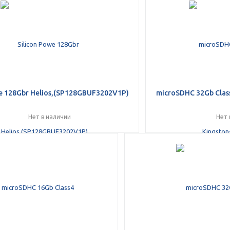
Получайте товар
выбранный способом
Оставшиеся
75
% будут
списываться
с вашей карты
по
25
%
каждые 2 недели
we 128Gbr Helios,(SP128GBUF3202V1P)
microSDHC 32Gb Clas
Нет в наличии
Нет 
Подробнее
об оплате Плайтом
25
раз в 2
Остались вопросы?
недели
8 800 302-02-51