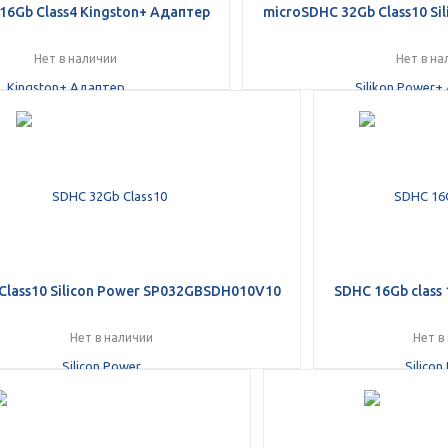
16Gb Class4 Kingston+ Адаптер
microSDHC 32Gb Class10 Si
plait.ru
Нет в наличии
Нет в на
раз в 2 недели
Class10 Silicon Power SP032GBSDH010V10
SDHC 16Gb class 
Нет в наличии
Нет в