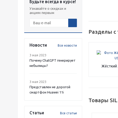
Будьте всегда в курсе!
н
Узнавайте о скидках и
акциях первым
Разделы с
Новости
Все новости
3 мая 2023
Почему ChatGPT генерирует
небылицы?
Жёсткий 
3 мая 2023
Представлен не дорогой
смартфон Huawei 11i
Товары SI
Статьи
Все статьи