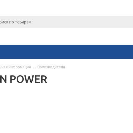
чная информация
-
Производители
ON POWER
Для клиентов всех банков
Разбейте
оплату