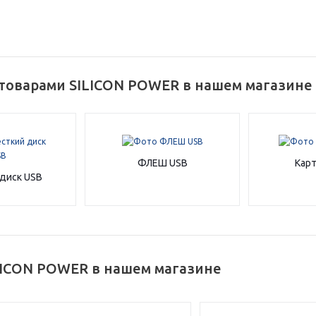
а части
без переплат
График платежей
 товарами SILICON POWER в нашем магазине
Сегодня
25
%
ФЛЕШ USB
Карт
диск USB
Добавляйте товары
в корзину
LICON POWER в нашем магазине
Оплачивайте сегодня только
25
% картой любого банка