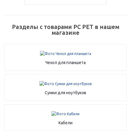
Добавляйте товары
в корзину
Разделы с товарами PC PET в нашем
магазине
Оплачивайте сегодня только
25
% картой любого банка
Получайте товар
Чехол для планшета
выбранный способом
Оставшиеся
75
% будут
Сумки для ноутбуков
списываться
с вашей карты
по
25
%
каждые 2 недели
Кабели
Подробнее