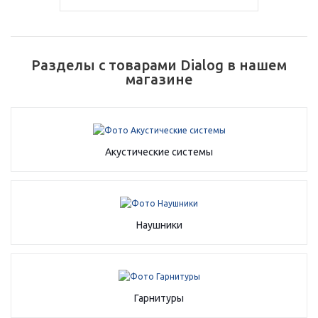
Добавляйте товары
в корзину
Разделы с товарами Dialog в нашем
магазине
Оплачивайте сегодня только
25
% картой любого банка
Получайте товар
Акустические системы
выбранный способом
Оставшиеся
75
% будут
Наушники
списываться
с вашей карты
по
25
%
каждые 2 недели
Гарнитуры
Подробнее