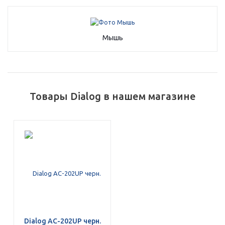
об оплате Плайтом
Мышь
Остались вопросы?
25
8 800 302-02-51
plait.ru
раз в 2
Товары Dialog в нашем магазине
недели
Dialog AC-202UP черн.