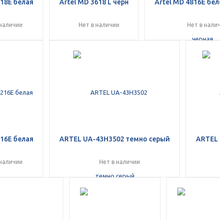
618E белая
Artel MD 3618 L черн
Artel MD 4816E бе
 наличии
Нет в наличии
Нет в нали
раз в 2 недели
216E белая
ARTEL UA-43H3502 темно серый
ARTEL 
 наличии
Нет в наличии