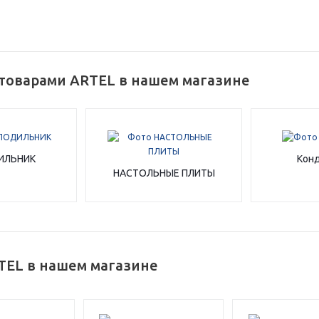
График платежей
Сегодня
25
%
 товарами ARTEL в нашем магазине
Добавляйте товары
в корзину
ИЛЬНИК
Кон
НАСТОЛЬНЫЕ ПЛИТЫ
Оплачивайте сегодня только
25
% картой любого банка
TEL в нашем магазине
Получайте товар
выбранный способом