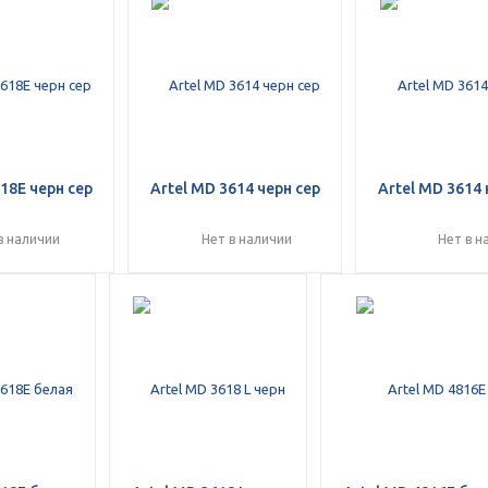
Оставшиеся
75
% будут
списываться
с вашей карты
по
25
%
каждые 2 недели
Подробнее
об оплате Плайтом
18E черн сер
Artel MD 3614 черн сер
Artel MD 3614 
в наличии
Нет в наличии
Нет в н
25
раз в 2
Остались вопросы?
недели
8 800 302-02-51
plait.ru