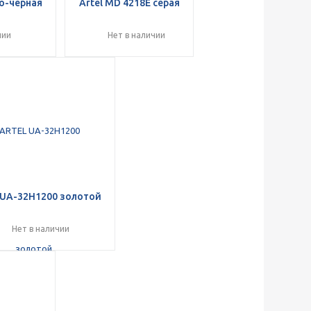
ло-черная
Artel MD 4218E серая
чии
Нет в наличии
UA-32H1200 золотой
Нет в наличии