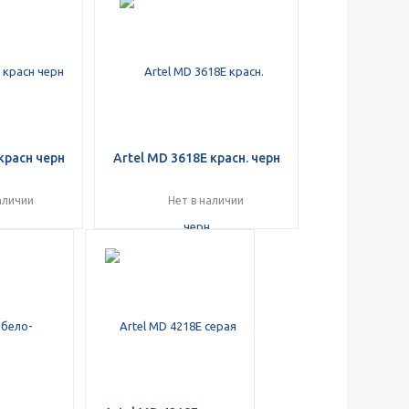
красн черн
Artel MD 3618E красн. черн
аличии
Нет в наличии