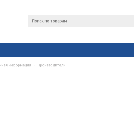
чная информация
-
Производители
Для клиентов всех банков
Разбейте
оплату
а части
без переплат