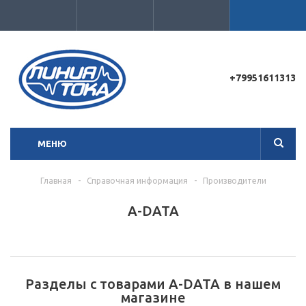
Для клиентов всех банков
+79951611313
Разбейте
оплату
на части
МЕНЮ
без переплат
Главная
-
Справочная информация
-
Производители
График платежей
A-DATA
Сегодня
25
%
Разделы с товарами A-DATA в нашем
магазине