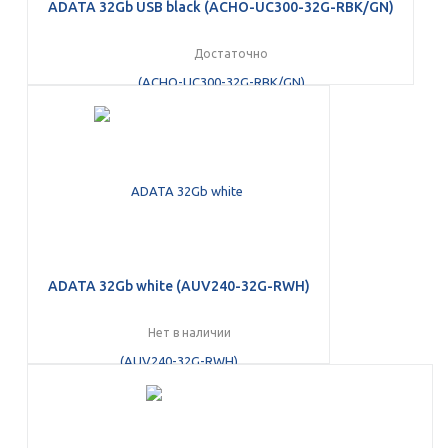
ADATA 32Gb USB black (ACHO-UC300-32G-RBK/GN)
об оплате Плайтом
Достаточно
Остались вопросы?
25
8 800 302-02-51
plait.ru
раз в 2
недели
ADATA 32Gb white (AUV240-32G-RWH)
Нет в наличии