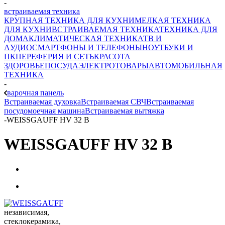
-
встраиваемая техника
КРУПНАЯ ТЕХНИКА ДЛЯ КУХНИ
МЕЛКАЯ ТЕХНИКА
ДЛЯ КУХНИ
ВСТРАИВАЕМАЯ ТЕХНИКА
ТЕХНИКА ДЛЯ
ДОМА
КЛИМАТИЧЕСКАЯ ТЕХНИКА
ТВ И
AУДИО
СМАРТФОНЫ И ТЕЛЕФОНЫ
НОУТБУКИ И
ПК
ПЕРЕФЕРИЯ И СЕТЬ
КРАСОТА
ЗДОРОВЬЕ
ПОСУДА
ЭЛЕКТРОТОВАРЫ
АВТОМОБИЛЬНАЯ
ТЕХНИКА
-
варочная панель
Встраиваемая духовка
Встраиваемая СВЧ
Встраиваемая
посудомоечная машина
Встраиваемая вытяжка
-
WEISSGAUFF HV 32 B
WEISSGAUFF HV 32 B
независимая,
стеклокерамика,