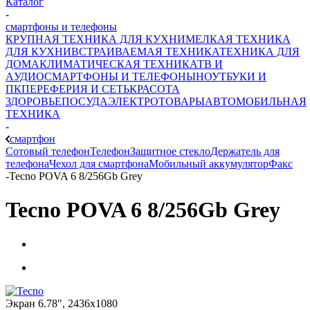
Каталог
-
смартфоны и телефоны
КРУПНАЯ ТЕХНИКА ДЛЯ КУХНИ
МЕЛКАЯ ТЕХНИКА
ДЛЯ КУХНИ
ВСТРАИВАЕМАЯ ТЕХНИКА
ТЕХНИКА ДЛЯ
ДОМА
КЛИМАТИЧЕСКАЯ ТЕХНИКА
ТВ И
AУДИО
СМАРТФОНЫ И ТЕЛЕФОНЫ
НОУТБУКИ И
ПК
ПЕРЕФЕРИЯ И СЕТЬ
КРАСОТА
ЗДОРОВЬЕ
ПОСУДА
ЭЛЕКТРОТОВАРЫ
АВТОМОБИЛЬНАЯ
ТЕХНИКА
-
смартфон
Сотовый телефон
Телефон
Защитное стекло
Держатель для
телефона
Чехол для смартфона
Мобильный аккумулятор
Факс
-
Tecno POVA 6 8/256Gb Grey
Tecno POVA 6 8/256Gb Grey
Экран 6.78", 2436x1080