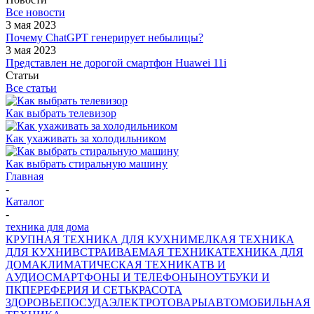
Все новости
3 мая 2023
Почему ChatGPT генерирует небылицы?
3 мая 2023
Представлен не дорогой смартфон Huawei 11i
Статьи
Все статьи
Как выбрать телевизор
Как ухаживать за холодильником
Как выбрать стиральную машину
Главная
-
Каталог
-
техника для дома
КРУПНАЯ ТЕХНИКА ДЛЯ КУХНИ
МЕЛКАЯ ТЕХНИКА
ДЛЯ КУХНИ
ВСТРАИВАЕМАЯ ТЕХНИКА
ТЕХНИКА ДЛЯ
ДОМА
КЛИМАТИЧЕСКАЯ ТЕХНИКА
ТВ И
AУДИО
СМАРТФОНЫ И ТЕЛЕФОНЫ
НОУТБУКИ И
ПК
ПЕРЕФЕРИЯ И СЕТЬ
КРАСОТА
ЗДОРОВЬЕ
ПОСУДА
ЭЛЕКТРОТОВАРЫ
АВТОМОБИЛЬНАЯ