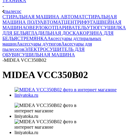
ТЕХНИКА
-
пылесос
СТИРАЛЬНАЯ МАШИНА АВТОМАТ
СТИРАЛЬНАЯ
МАШИНА ПОЛУАВТОМАТ
ЦЕНТРИФУГА
ШВЕЙНАЯ
МАШИНА
ОВЕРЛОК
ОТПАРИВАТЕЛЬ
УТЮГ
СУШИЛКА
ДЛЯ БЕЛЬЯ
ГЛАДИЛЬНАЯ ДОСКА
КОРЗИНА ДЛЯ
БЕЛЬЯ
СТРЕМЯНКА
Аксессуары д/стиральных
машин
Аксессуары д/утюгов
Аксесуары для
пылесосов
ЭЛЕКТРОСУШИТЕЛЬ ДЛЯ
ОБУВИ
СУШИЛЬНАЯ МАШИНА
-
MIDEA VCC350B02
MIDEA VCC350B02