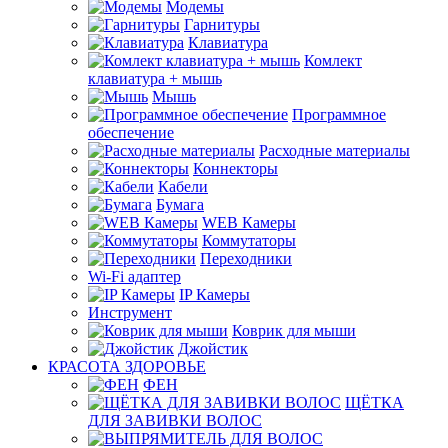
Модемы
Гарнитуры
Клавиатура
Комлект
клавиатура + мышь
Мышь
Программное
обеспечение
Расходные материалы
Коннекторы
Кабели
Бумага
WEB Камеры
Коммутаторы
Переходники
Wi-Fi адаптер
IP Камеры
Инструмент
Коврик для мыши
Джойстик
КРАСОТА ЗДОРОВЬЕ
ФЕН
ЩЁТКА
ДЛЯ ЗАВИВКИ ВОЛОС