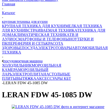
Главная
-
Каталог
-
крупная техника для кухни
КРУПНАЯ ТЕХНИКА ДЛЯ КУХНИ
МЕЛКАЯ ТЕХНИКА
ДЛЯ КУХНИ
ВСТРАИВАЕМАЯ ТЕХНИКА
ТЕХНИКА ДЛЯ
ДОМА
КЛИМАТИЧЕСКАЯ ТЕХНИКА
ТВ И
AУДИО
СМАРТФОНЫ И ТЕЛЕФОНЫ
НОУТБУКИ И
ПК
ПЕРЕФЕРИЯ И СЕТЬ
КРАСОТА
ЗДОРОВЬЕ
ПОСУДА
ЭЛЕКТРОТОВАРЫ
АВТОМОБИЛЬНАЯ
ТЕХНИКА
-
посудомоечная машина
ХОЛОДИЛЬНИК
МОРОЗИЛЬНАЯ
КАМЕРА
МОРОЗИЛЬНЫЙ
ЛАРЬ
ЭЛЕКТРОПЛИТА
НАСТОЛЬНЫЕ
ПЛИТЫ
ВЫТЯЖКА
АКСЕССУАРЫ КБТ
-
LERAN FDW 45-1085 DW
LERAN FDW 45-1085 DW