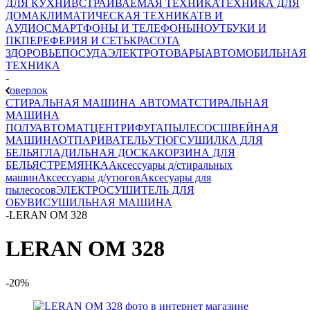
ДЛЯ КУХНИ
ВСТРАИВАЕМАЯ ТЕХНИКА
ТЕХНИКА ДЛЯ
ДОМА
КЛИМАТИЧЕСКАЯ ТЕХНИКА
ТВ И
AУДИО
СМАРТФОНЫ И ТЕЛЕФОНЫ
НОУТБУКИ И
ПК
ПЕРЕФЕРИЯ И СЕТЬ
КРАСОТА
ЗДОРОВЬЕ
ПОСУДА
ЭЛЕКТРОТОВАРЫ
АВТОМОБИЛЬНАЯ
ТЕХНИКА
-
оверлок
СТИРАЛЬНАЯ МАШИНА АВТОМАТ
СТИРАЛЬНАЯ
МАШИНА
ПОЛУАВТОМАТ
ЦЕНТРИФУГА
ПЫЛЕСОС
ШВЕЙНАЯ
МАШИНА
ОТПАРИВАТЕЛЬ
УТЮГ
СУШИЛКА ДЛЯ
БЕЛЬЯ
ГЛАДИЛЬНАЯ ДОСКА
КОРЗИНА ДЛЯ
БЕЛЬЯ
СТРЕМЯНКА
Аксессуары д/стиральных
машин
Аксессуары д/утюгов
Аксесуары для
пылесосов
ЭЛЕКТРОСУШИТЕЛЬ ДЛЯ
ОБУВИ
СУШИЛЬНАЯ МАШИНА
-
LERAN OM 328
LERAN OM 328
-20%