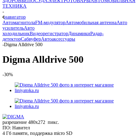
ЗДОРОВЬЕ
ПОСУДА
ЭЛЕКТРОТОВАРЫ
АВТОМОБИЛЬНАЯ
ТЕХНИКА
-
навигатор
Автомагнитола
FM-модулятор
Автомобильная антенна
Авто
усилитель
Авто
холодильник
Видеорегистратор
Динамики
Радар-
детектор
Сабвуфер
Автоаксессуары
-
Digma Alldrive 500
Digma Alldrive 500
-30%
разрешение 480x272 пикс.
ПО: Навител
4 Гб памяти, поддержка micro SD