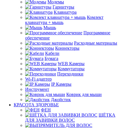
Модемы
Гарнитуры
Клавиатура
Комлект
клавиатура + мышь
Мышь
Программное
обеспечение
Расходные материалы
Коннекторы
Кабели
Бумага
WEB Камеры
Коммутаторы
Переходники
Wi-Fi адаптер
IP Камеры
Инструмент
Коврик для мыши
Джойстик
КРАСОТА ЗДОРОВЬЕ
ФЕН
ЩЁТКА
ДЛЯ ЗАВИВКИ ВОЛОС