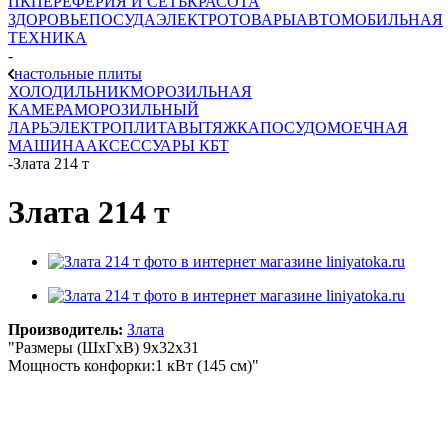
ПК
ПЕРЕФЕРИЯ И СЕТЬ
КРАСОТА
ЗДОРОВЬЕ
ПОСУДА
ЭЛЕКТРОТОВАРЫ
АВТОМОБИЛЬНАЯ
ТЕХНИКА
-
настольные плиты
ХОЛОДИЛЬНИК
МОРОЗИЛЬНАЯ
КАМЕРА
МОРОЗИЛЬНЫЙ
ЛАРЬ
ЭЛЕКТРОПЛИТА
ВЫТЯЖКА
ПОСУДОМОЕЧНАЯ
МАШИНА
АКСЕССУАРЫ КБТ
-
Злата 214 т
Злата 214 т
Производитель:
Злата
"Размеры (ШхГхВ) 9х32х31
Мощность конфорки:1 кВт (145 см)"