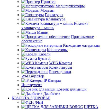
Принтер
Маршрутизаторы
Модемы
Гарнитуры
Клавиатура
Комлект
клавиатура + мышь
Мышь
Программное
обеспечение
Расходные материалы
Коннекторы
Кабели
Бумага
WEB Камеры
Коммутаторы
Переходники
Wi-Fi адаптер
IP Камеры
Инструмент
Коврик для мыши
Джойстик
КРАСОТА ЗДОРОВЬЕ
ФЕН
ЩЁТКА