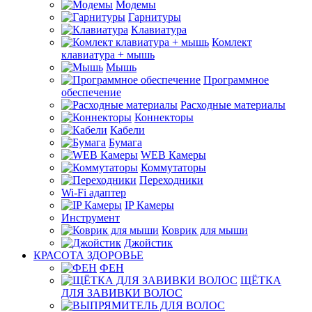
Модемы
Гарнитуры
Клавиатура
Комлект
клавиатура + мышь
Мышь
Программное
обеспечение
Расходные материалы
Коннекторы
Кабели
Бумага
WEB Камеры
Коммутаторы
Переходники
Wi-Fi адаптер
IP Камеры
Инструмент
Коврик для мыши
Джойстик
КРАСОТА ЗДОРОВЬЕ
ФЕН
ЩЁТКА
ДЛЯ ЗАВИВКИ ВОЛОС