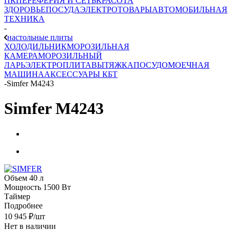
ПК
ПЕРЕФЕРИЯ И СЕТЬ
КРАСОТА
ЗДОРОВЬЕ
ПОСУДА
ЭЛЕКТРОТОВАРЫ
АВТОМОБИЛЬНАЯ
ТЕХНИКА
-
настольные плиты
ХОЛОДИЛЬНИК
МОРОЗИЛЬНАЯ
КАМЕРА
МОРОЗИЛЬНЫЙ
ЛАРЬ
ЭЛЕКТРОПЛИТА
ВЫТЯЖКА
ПОСУДОМОЕЧНАЯ
МАШИНА
АКСЕССУАРЫ КБТ
-
Simfer M4243
Simfer M4243
Объем 40 л
Мощность 1500 Вт
Таймер
Подробнее
10 945
₽
/шт
Нет в наличии