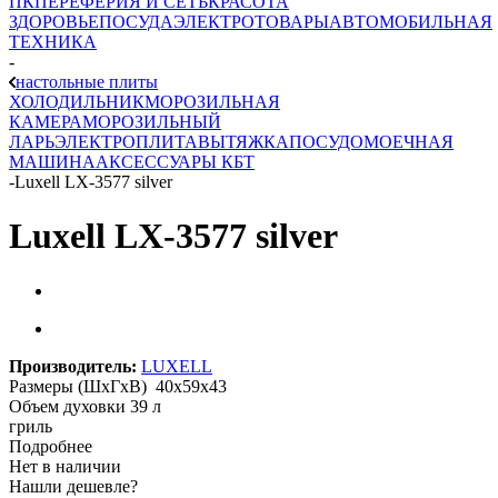
ПК
ПЕРЕФЕРИЯ И СЕТЬ
КРАСОТА
ЗДОРОВЬЕ
ПОСУДА
ЭЛЕКТРОТОВАРЫ
АВТОМОБИЛЬНАЯ
ТЕХНИКА
-
настольные плиты
ХОЛОДИЛЬНИК
МОРОЗИЛЬНАЯ
КАМЕРА
МОРОЗИЛЬНЫЙ
ЛАРЬ
ЭЛЕКТРОПЛИТА
ВЫТЯЖКА
ПОСУДОМОЕЧНАЯ
МАШИНА
АКСЕССУАРЫ КБТ
-
Luxell LX-3577 silver
Luxell LX-3577 silver
Производитель:
LUXELL
Размеры (ШхГхВ) 40х59х43
Объем духовки 39 л
гриль
Подробнее
Нет в наличии
Нашли дешевле?