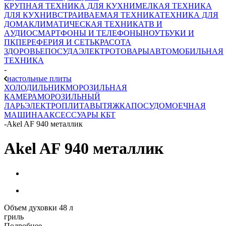
КРУПНАЯ ТЕХНИКА ДЛЯ КУХНИ
МЕЛКАЯ ТЕХНИКА
ДЛЯ КУХНИ
ВСТРАИВАЕМАЯ ТЕХНИКА
ТЕХНИКА ДЛЯ
ДОМА
КЛИМАТИЧЕСКАЯ ТЕХНИКА
ТВ И
AУДИО
СМАРТФОНЫ И ТЕЛЕФОНЫ
НОУТБУКИ И
ПК
ПЕРЕФЕРИЯ И СЕТЬ
КРАСОТА
ЗДОРОВЬЕ
ПОСУДА
ЭЛЕКТРОТОВАРЫ
АВТОМОБИЛЬНАЯ
ТЕХНИКА
-
настольные плиты
ХОЛОДИЛЬНИК
МОРОЗИЛЬНАЯ
КАМЕРА
МОРОЗИЛЬНЫЙ
ЛАРЬ
ЭЛЕКТРОПЛИТА
ВЫТЯЖКА
ПОСУДОМОЕЧНАЯ
МАШИНА
АКСЕССУАРЫ КБТ
-
Akel AF 940 металлик
Akel AF 940 металлик
Объем духовки 48 л
гриль
Подробнее