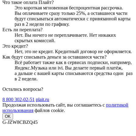
Что такое оплата Плайт?
Это короткая мгновенная беспроцентная рассрочка.
Вы оплачиваете сразу только
25
%, а оставшиеся части
будут списываться автоматически с привязанной карты
раз в 2 недели
по графику.
Есть ли переплата?
Нет. Вы ничего не переплачиваете. Нет никаких
скрытых комиссий.
Это кредит?
Нет, это не кредит. Кредитный договор не оформляется.
Как будут списывать деньги за оставшиеся части?
Всё работает также как в сервисах подписки, например,
Яндекс.Музыка или ivi. Вы делаете первый платёж,
а дальше с вашей карты списываются средства один
раз
в 2 недели
.
Остались вопросы?
8 800 302-02-51
plait.ru
Продолжая использовать сайт, вы соглашаетесь с
политикой
использования
файлов cookie.
OK
G-JZW8CBZQ45