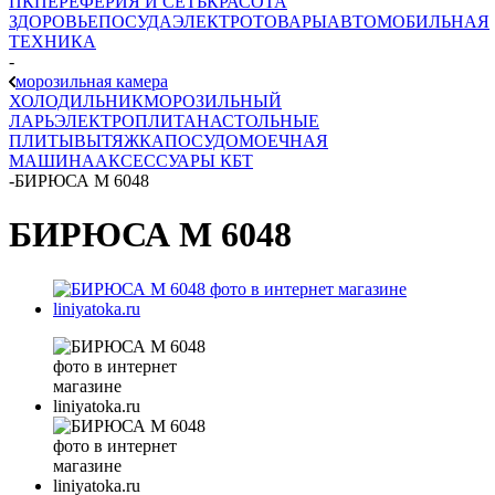
ПК
ПЕРЕФЕРИЯ И СЕТЬ
КРАСОТА
ЗДОРОВЬЕ
ПОСУДА
ЭЛЕКТРОТОВАРЫ
АВТОМОБИЛЬНАЯ
ТЕХНИКА
-
морозильная камера
ХОЛОДИЛЬНИК
МОРОЗИЛЬНЫЙ
ЛАРЬ
ЭЛЕКТРОПЛИТА
НАСТОЛЬНЫЕ
ПЛИТЫ
ВЫТЯЖКА
ПОСУДОМОЕЧНАЯ
МАШИНА
АКСЕССУАРЫ КБТ
-
БИРЮСА М 6048
БИРЮСА М 6048