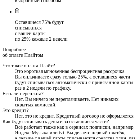
выбранный способом
Оставшиеся
75
% будут
списываться
с вашей карты
по
25
%
каждые 2 недели
Подробнее
об оплате Плайтом
Что такое оплата Плайт?
Это короткая мгновенная беспроцентная рассрочка.
Вы оплачиваете сразу только
25
%, а оставшиеся части
будут списываться автоматически с привязанной карты
раз в 2 недели
по графику.
Есть ли переплата?
Нет. Вы ничего не переплачиваете. Нет никаких
скрытых комиссий.
Это кредит?
Нет, это не кредит. Кредитный договор не оформляется.
Как будут списывать деньги за оставшиеся части?
Всё работает также как в сервисах подписки, например,
Яндекс.Музыка или ivi. Вы делаете первый платёж,
а дальше с вашей карты списываются средства один
раз