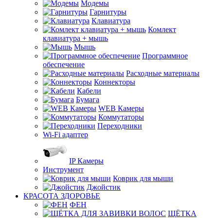
Модемы
Гарнитуры
Клавиатура
Комлект
клавиатура + мышь
Мышь
Программное
обеспечение
Расходные материалы
Коннекторы
Кабели
Бумага
WEB Камеры
Коммутаторы
Переходники
Wi-Fi адаптер
IP Камеры
Инструмент
Коврик для мыши
Джойстик
КРАСОТА ЗДОРОВЬЕ
ФЕН
ЩЁТКА