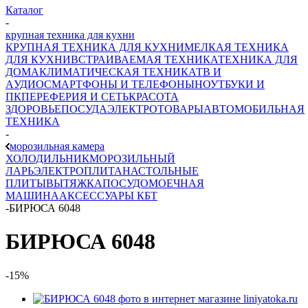
Каталог
-
крупная техника для кухни
КРУПНАЯ ТЕХНИКА ДЛЯ КУХНИ
МЕЛКАЯ ТЕХНИКА
ДЛЯ КУХНИ
ВСТРАИВАЕМАЯ ТЕХНИКА
ТЕХНИКА ДЛЯ
ДОМА
КЛИМАТИЧЕСКАЯ ТЕХНИКА
ТВ И
AУДИО
СМАРТФОНЫ И ТЕЛЕФОНЫ
НОУТБУКИ И
ПК
ПЕРЕФЕРИЯ И СЕТЬ
КРАСОТА
ЗДОРОВЬЕ
ПОСУДА
ЭЛЕКТРОТОВАРЫ
АВТОМОБИЛЬНАЯ
ТЕХНИКА
-
морозильная камера
ХОЛОДИЛЬНИК
МОРОЗИЛЬНЫЙ
ЛАРЬ
ЭЛЕКТРОПЛИТА
НАСТОЛЬНЫЕ
ПЛИТЫ
ВЫТЯЖКА
ПОСУДОМОЕЧНАЯ
МАШИНА
АКСЕССУАРЫ КБТ
-
БИРЮСА 6048
БИРЮСА 6048
-15%