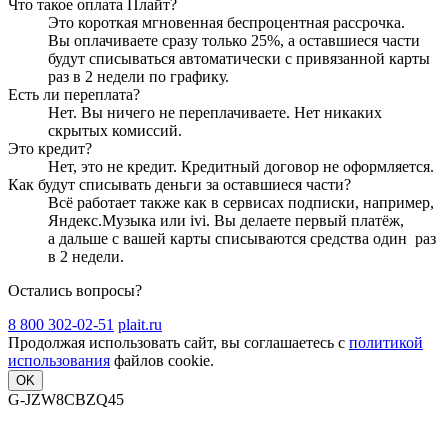
Что такое оплата Плайт?
Это короткая мгновенная беспроцентная рассрочка.
Вы оплачиваете сразу только
25
%, а оставшиеся части
будут списываться автоматически с привязанной карты
раз в 2 недели
по графику.
Есть ли переплата?
Нет. Вы ничего не переплачиваете. Нет никаких
скрытых комиссий.
Это кредит?
Нет, это не кредит. Кредитный договор не оформляется.
Как будут списывать деньги за оставшиеся части?
Всё работает также как в сервисах подписки, например,
Яндекс.Музыка или ivi. Вы делаете первый платёж,
а дальше с вашей карты списываются средства один
раз
в 2 недели
.
Остались вопросы?
8 800 302-02-51
plait.ru
Продолжая использовать сайт, вы соглашаетесь с
политикой
использования
файлов cookie.
OK
G-JZW8CBZQ45