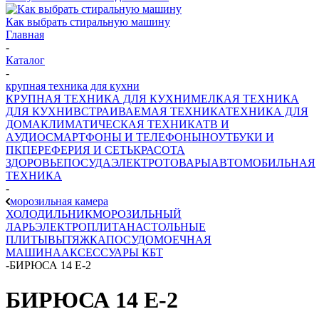
Как выбрать стиральную машину
Главная
-
Каталог
-
крупная техника для кухни
КРУПНАЯ ТЕХНИКА ДЛЯ КУХНИ
МЕЛКАЯ ТЕХНИКА
ДЛЯ КУХНИ
ВСТРАИВАЕМАЯ ТЕХНИКА
ТЕХНИКА ДЛЯ
ДОМА
КЛИМАТИЧЕСКАЯ ТЕХНИКА
ТВ И
AУДИО
СМАРТФОНЫ И ТЕЛЕФОНЫ
НОУТБУКИ И
ПК
ПЕРЕФЕРИЯ И СЕТЬ
КРАСОТА
ЗДОРОВЬЕ
ПОСУДА
ЭЛЕКТРОТОВАРЫ
АВТОМОБИЛЬНАЯ
ТЕХНИКА
-
морозильная камера
ХОЛОДИЛЬНИК
МОРОЗИЛЬНЫЙ
ЛАРЬ
ЭЛЕКТРОПЛИТА
НАСТОЛЬНЫЕ
ПЛИТЫ
ВЫТЯЖКА
ПОСУДОМОЕЧНАЯ
МАШИНА
АКСЕССУАРЫ КБТ
-
БИРЮСА 14 Е-2
БИРЮСА 14 Е-2