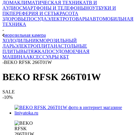
ДОМА
КЛИМАТИЧЕСКАЯ ТЕХНИКА
ТВ И
AУДИО
СМАРТФОНЫ И ТЕЛЕФОНЫ
НОУТБУКИ И
ПК
ПЕРЕФЕРИЯ И СЕТЬ
КРАСОТА
ЗДОРОВЬЕ
ПОСУДА
ЭЛЕКТРОТОВАРЫ
АВТОМОБИЛЬНАЯ
ТЕХНИКА
-
морозильная камера
ХОЛОДИЛЬНИК
МОРОЗИЛЬНЫЙ
ЛАРЬ
ЭЛЕКТРОПЛИТА
НАСТОЛЬНЫЕ
ПЛИТЫ
ВЫТЯЖКА
ПОСУДОМОЕЧНАЯ
МАШИНА
АКСЕССУАРЫ КБТ
-
BEKO RFSK 266T01W
BEKO RFSK 266T01W
SALE
-10%