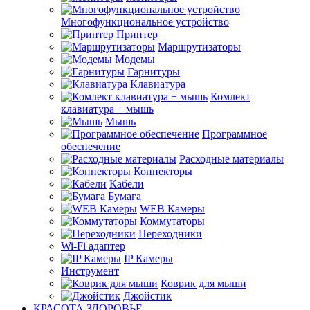
Многофункциональное устройство
Принтер
Маршрутизаторы
Модемы
Гарнитуры
Клавиатура
Комлект
клавиатура + мышь
Мышь
Программное
обеспечение
Расходные материалы
Коннекторы
Кабели
Бумага
WEB Камеры
Коммутаторы
Переходники
Wi-Fi адаптер
IP Камеры
Инструмент
Коврик для мыши
Джойстик
КРАСОТА ЗДОРОВЬЕ