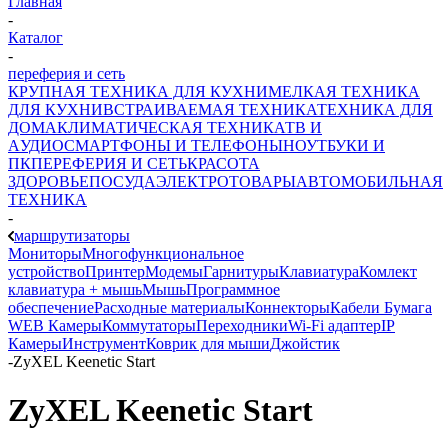
Главная
-
Каталог
-
переферия и сеть
КРУПНАЯ ТЕХНИКА ДЛЯ КУХНИ
МЕЛКАЯ ТЕХНИКА
ДЛЯ КУХНИ
ВСТРАИВАЕМАЯ ТЕХНИКА
ТЕХНИКА ДЛЯ
ДОМА
КЛИМАТИЧЕСКАЯ ТЕХНИКА
ТВ И
AУДИО
СМАРТФОНЫ И ТЕЛЕФОНЫ
НОУТБУКИ И
ПК
ПЕРЕФЕРИЯ И СЕТЬ
КРАСОТА
ЗДОРОВЬЕ
ПОСУДА
ЭЛЕКТРОТОВАРЫ
АВТОМОБИЛЬНАЯ
ТЕХНИКА
-
маршрутизаторы
Мониторы
Многофункциональное
устройство
Принтер
Модемы
Гарнитуры
Клавиатура
Комлект
клавиатура + мышь
Мышь
Программное
обеспечение
Расходные материалы
Коннекторы
Кабели
Бумага
WEB Камеры
Коммутаторы
Переходники
Wi-Fi адаптер
IP
Камеры
Инструмент
Коврик для мыши
Джойстик
-
ZyXEL Keenetic Start
ZyXEL Keenetic Start