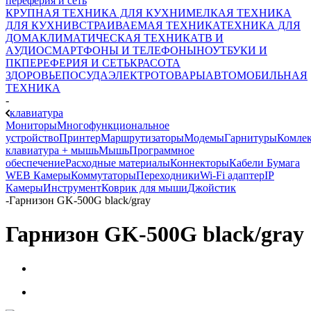
переферия и сеть
КРУПНАЯ ТЕХНИКА ДЛЯ КУХНИ
МЕЛКАЯ ТЕХНИКА
ДЛЯ КУХНИ
ВСТРАИВАЕМАЯ ТЕХНИКА
ТЕХНИКА ДЛЯ
ДОМА
КЛИМАТИЧЕСКАЯ ТЕХНИКА
ТВ И
AУДИО
СМАРТФОНЫ И ТЕЛЕФОНЫ
НОУТБУКИ И
ПК
ПЕРЕФЕРИЯ И СЕТЬ
КРАСОТА
ЗДОРОВЬЕ
ПОСУДА
ЭЛЕКТРОТОВАРЫ
АВТОМОБИЛЬНАЯ
ТЕХНИКА
-
клавиатура
Мониторы
Многофункциональное
устройство
Принтер
Маршрутизаторы
Модемы
Гарнитуры
Комле
клавиатура + мышь
Мышь
Программное
обеспечение
Расходные материалы
Коннекторы
Кабели
Бумага
WEB Камеры
Коммутаторы
Переходники
Wi-Fi адаптер
IP
Камеры
Инструмент
Коврик для мыши
Джойстик
-
Гарнизон GK-500G black/gray
Гарнизон GK-500G black/gray