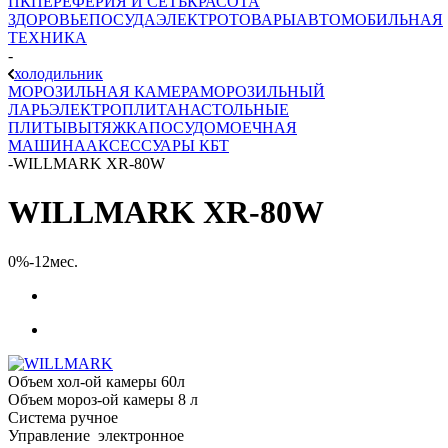
ПК
ПЕРЕФЕРИЯ И СЕТЬ
КРАСОТА
ЗДОРОВЬЕ
ПОСУДА
ЭЛЕКТРОТОВАРЫ
АВТОМОБИЛЬНАЯ
ТЕХНИКА
-
холодильник
МОРОЗИЛЬНАЯ КАМЕРА
МОРОЗИЛЬНЫЙ
ЛАРЬ
ЭЛЕКТРОПЛИТА
НАСТОЛЬНЫЕ
ПЛИТЫ
ВЫТЯЖКА
ПОСУДОМОЕЧНАЯ
МАШИНА
АКСЕССУАРЫ КБТ
-
WILLMARK XR-80W
WILLMARK XR-80W
0%-12мес.
Объем хол-ой камеры 60л
Объем мороз-ой камеры 8 л
Система ручное
Управление электронное