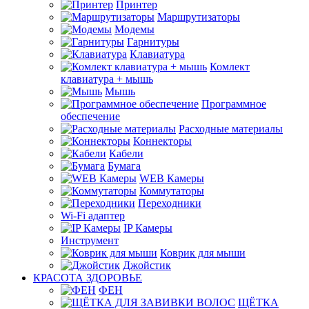
Принтер
Маршрутизаторы
Модемы
Гарнитуры
Клавиатура
Комлект
клавиатура + мышь
Мышь
Программное
обеспечение
Расходные материалы
Коннекторы
Кабели
Бумага
WEB Камеры
Коммутаторы
Переходники
Wi-Fi адаптер
IP Камеры
Инструмент
Коврик для мыши
Джойстик
КРАСОТА ЗДОРОВЬЕ
ФЕН
ЩЁТКА