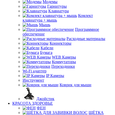
Модемы
Гарнитуры
Клавиатура
Комлект
клавиатура + мышь
Мышь
Программное
обеспечение
Расходные материалы
Коннекторы
Кабели
Бумага
WEB Камеры
Коммутаторы
Переходники
Wi-Fi адаптер
IP Камеры
Инструмент
Коврик для мыши
Джойстик
КРАСОТА ЗДОРОВЬЕ
ФЕН
ЩЁТКА