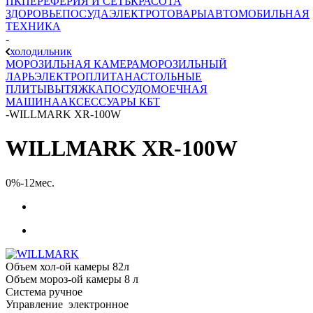
ПК
ПЕРЕФЕРИЯ И СЕТЬ
КРАСОТА
ЗДОРОВЬЕ
ПОСУДА
ЭЛЕКТРОТОВАРЫ
АВТОМОБИЛЬНАЯ
ТЕХНИКА
-
холодильник
МОРОЗИЛЬНАЯ КАМЕРА
МОРОЗИЛЬНЫЙ
ЛАРЬ
ЭЛЕКТРОПЛИТА
НАСТОЛЬНЫЕ
ПЛИТЫ
ВЫТЯЖКА
ПОСУДОМОЕЧНАЯ
МАШИНА
АКСЕССУАРЫ КБТ
-
WILLMARK XR-100W
WILLMARK XR-100W
0%-12мес.
Объем хол-ой камеры 82л
Объем мороз-ой камеры 8 л
Система ручное
Управление электронное