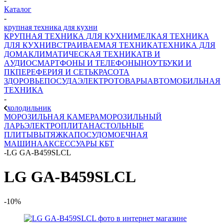
-
Каталог
-
крупная техника для кухни
КРУПНАЯ ТЕХНИКА ДЛЯ КУХНИ
МЕЛКАЯ ТЕХНИКА
ДЛЯ КУХНИ
ВСТРАИВАЕМАЯ ТЕХНИКА
ТЕХНИКА ДЛЯ
ДОМА
КЛИМАТИЧЕСКАЯ ТЕХНИКА
ТВ И
AУДИО
СМАРТФОНЫ И ТЕЛЕФОНЫ
НОУТБУКИ И
ПК
ПЕРЕФЕРИЯ И СЕТЬ
КРАСОТА
ЗДОРОВЬЕ
ПОСУДА
ЭЛЕКТРОТОВАРЫ
АВТОМОБИЛЬНАЯ
ТЕХНИКА
-
холодильник
МОРОЗИЛЬНАЯ КАМЕРА
МОРОЗИЛЬНЫЙ
ЛАРЬ
ЭЛЕКТРОПЛИТА
НАСТОЛЬНЫЕ
ПЛИТЫ
ВЫТЯЖКА
ПОСУДОМОЕЧНАЯ
МАШИНА
АКСЕССУАРЫ КБТ
-
LG GA-В459SLCL
LG GA-В459SLCL
-10%