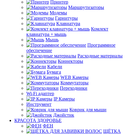
Принтер
Маршрутизаторы
Модемы
Гарнитуры
Клавиатура
Комлект
клавиатура + мышь
Мышь
Программное
обеспечение
Расходные материалы
Коннекторы
Кабели
Бумага
WEB Камеры
Коммутаторы
Переходники
Wi-Fi адаптер
IP Камеры
Инструмент
Коврик для мыши
Джойстик
КРАСОТА ЗДОРОВЬЕ
ФЕН
ЩЁТКА