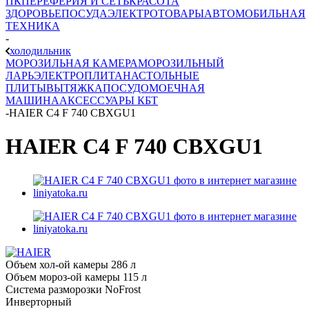
ПК
ПЕРЕФЕРИЯ И СЕТЬ
КРАСОТА
ЗДОРОВЬЕ
ПОСУДА
ЭЛЕКТРОТОВАРЫ
АВТОМОБИЛЬНАЯ
ТЕХНИКА
-
холодильник
МОРОЗИЛЬНАЯ КАМЕРА
МОРОЗИЛЬНЫЙ
ЛАРЬ
ЭЛЕКТРОПЛИТА
НАСТОЛЬНЫЕ
ПЛИТЫ
ВЫТЯЖКА
ПОСУДОМОЕЧНАЯ
МАШИНА
АКСЕССУАРЫ КБТ
-
HAIER C4 F 740 CBXGU1
HAIER C4 F 740 CBXGU1
Объем хол-ой камеры 286 л
Объем мороз-ой камеры 115 л
Система разморозки NoFrost
Инверторный