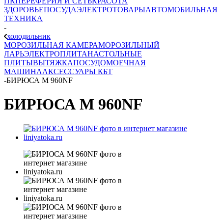
ПК
ПЕРЕФЕРИЯ И СЕТЬ
КРАСОТА
ЗДОРОВЬЕ
ПОСУДА
ЭЛЕКТРОТОВАРЫ
АВТОМОБИЛЬНАЯ
ТЕХНИКА
-
холодильник
МОРОЗИЛЬНАЯ КАМЕРА
МОРОЗИЛЬНЫЙ
ЛАРЬ
ЭЛЕКТРОПЛИТА
НАСТОЛЬНЫЕ
ПЛИТЫ
ВЫТЯЖКА
ПОСУДОМОЕЧНАЯ
МАШИНА
АКСЕССУАРЫ КБТ
-
БИРЮСА М 960NF
БИРЮСА М 960NF