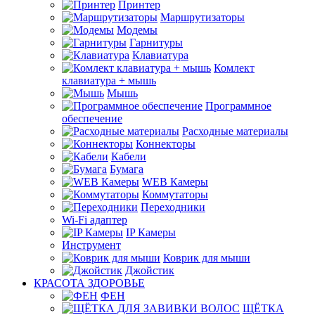
Принтер
Маршрутизаторы
Модемы
Гарнитуры
Клавиатура
Комлект
клавиатура + мышь
Мышь
Программное
обеспечение
Расходные материалы
Коннекторы
Кабели
Бумага
WEB Камеры
Коммутаторы
Переходники
Wi-Fi адаптер
IP Камеры
Инструмент
Коврик для мыши
Джойстик
КРАСОТА ЗДОРОВЬЕ
ФЕН
ЩЁТКА