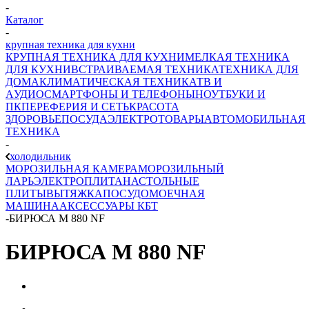
-
Каталог
-
крупная техника для кухни
КРУПНАЯ ТЕХНИКА ДЛЯ КУХНИ
МЕЛКАЯ ТЕХНИКА
ДЛЯ КУХНИ
ВСТРАИВАЕМАЯ ТЕХНИКА
ТЕХНИКА ДЛЯ
ДОМА
КЛИМАТИЧЕСКАЯ ТЕХНИКА
ТВ И
AУДИО
СМАРТФОНЫ И ТЕЛЕФОНЫ
НОУТБУКИ И
ПК
ПЕРЕФЕРИЯ И СЕТЬ
КРАСОТА
ЗДОРОВЬЕ
ПОСУДА
ЭЛЕКТРОТОВАРЫ
АВТОМОБИЛЬНАЯ
ТЕХНИКА
-
холодильник
МОРОЗИЛЬНАЯ КАМЕРА
МОРОЗИЛЬНЫЙ
ЛАРЬ
ЭЛЕКТРОПЛИТА
НАСТОЛЬНЫЕ
ПЛИТЫ
ВЫТЯЖКА
ПОСУДОМОЕЧНАЯ
МАШИНА
АКСЕССУАРЫ КБТ
-
БИРЮСА M 880 NF
БИРЮСА M 880 NF