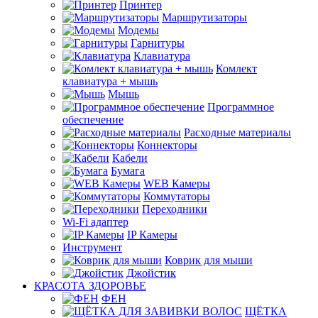
Принтер
Маршрутизаторы
Модемы
Гарнитуры
Клавиатура
Комлект
клавиатура + мышь
Мышь
Программное
обеспечение
Расходные материалы
Коннекторы
Кабели
Бумага
WEB Камеры
Коммутаторы
Переходники
Wi-Fi адаптер
IP Камеры
Инструмент
Коврик для мыши
Джойстик
КРАСОТА ЗДОРОВЬЕ
ФЕН
ЩЁТКА