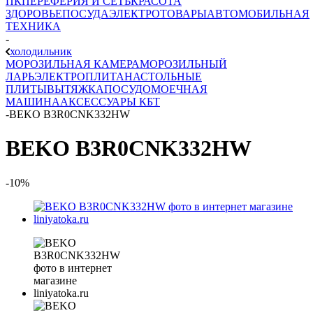
ПК
ПЕРЕФЕРИЯ И СЕТЬ
КРАСОТА
ЗДОРОВЬЕ
ПОСУДА
ЭЛЕКТРОТОВАРЫ
АВТОМОБИЛЬНАЯ
ТЕХНИКА
-
холодильник
МОРОЗИЛЬНАЯ КАМЕРА
МОРОЗИЛЬНЫЙ
ЛАРЬ
ЭЛЕКТРОПЛИТА
НАСТОЛЬНЫЕ
ПЛИТЫ
ВЫТЯЖКА
ПОСУДОМОЕЧНАЯ
МАШИНА
АКСЕССУАРЫ КБТ
-
BEKO B3R0CNK332HW
BEKO B3R0CNK332HW
-10%