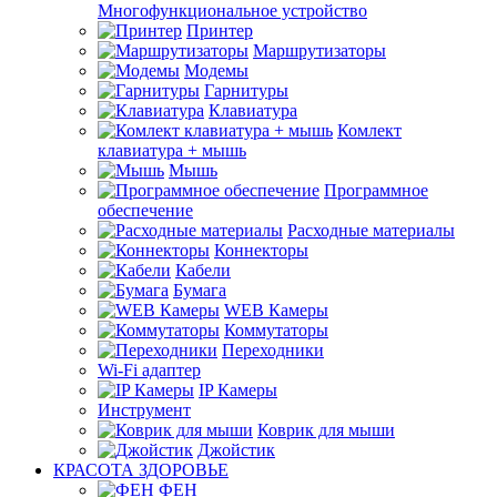
Многофункциональное устройство
Принтер
Маршрутизаторы
Модемы
Гарнитуры
Клавиатура
Комлект
клавиатура + мышь
Мышь
Программное
обеспечение
Расходные материалы
Коннекторы
Кабели
Бумага
WEB Камеры
Коммутаторы
Переходники
Wi-Fi адаптер
IP Камеры
Инструмент
Коврик для мыши
Джойстик
КРАСОТА ЗДОРОВЬЕ
ФЕН