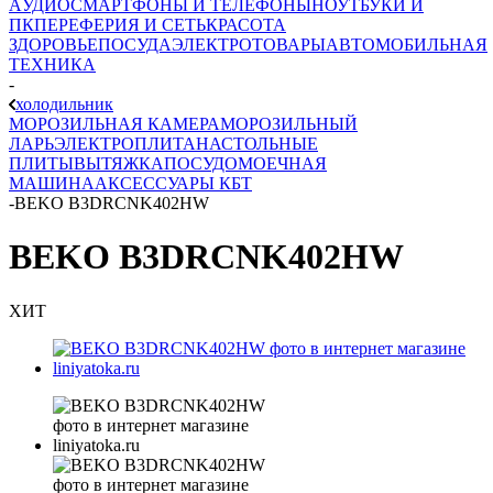
AУДИО
СМАРТФОНЫ И ТЕЛЕФОНЫ
НОУТБУКИ И
ПК
ПЕРЕФЕРИЯ И СЕТЬ
КРАСОТА
ЗДОРОВЬЕ
ПОСУДА
ЭЛЕКТРОТОВАРЫ
АВТОМОБИЛЬНАЯ
ТЕХНИКА
-
холодильник
МОРОЗИЛЬНАЯ КАМЕРА
МОРОЗИЛЬНЫЙ
ЛАРЬ
ЭЛЕКТРОПЛИТА
НАСТОЛЬНЫЕ
ПЛИТЫ
ВЫТЯЖКА
ПОСУДОМОЕЧНАЯ
МАШИНА
АКСЕССУАРЫ КБТ
-
BEKO B3DRCNK402HW
BEKO B3DRCNK402HW
ХИТ