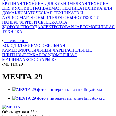
КРУПНАЯ ТЕХНИКА ДЛЯ КУХНИ
МЕЛКАЯ ТЕХНИКА
ДЛЯ КУХНИ
ВСТРАИВАЕМАЯ ТЕХНИКА
ТЕХНИКА ДЛЯ
ДОМА
КЛИМАТИЧЕСКАЯ ТЕХНИКА
ТВ И
AУДИО
СМАРТФОНЫ И ТЕЛЕФОНЫ
НОУТБУКИ И
ПК
ПЕРЕФЕРИЯ И СЕТЬ
КРАСОТА
ЗДОРОВЬЕ
ПОСУДА
ЭЛЕКТРОТОВАРЫ
АВТОМОБИЛЬНАЯ
ТЕХНИКА
-
электроплита
ХОЛОДИЛЬНИК
МОРОЗИЛЬНАЯ
КАМЕРА
МОРОЗИЛЬНЫЙ ЛАРЬ
НАСТОЛЬНЫЕ
ПЛИТЫ
ВЫТЯЖКА
ПОСУДОМОЕЧНАЯ
МАШИНА
АКСЕССУАРЫ КБТ
-
МЕЧТА 29
МЕЧТА 29
Объем духовки 33 л