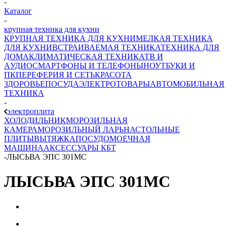
-
Каталог
-
крупная техника для кухни
КРУПНАЯ ТЕХНИКА ДЛЯ КУХНИ
МЕЛКАЯ ТЕХНИКА
ДЛЯ КУХНИ
ВСТРАИВАЕМАЯ ТЕХНИКА
ТЕХНИКА ДЛЯ
ДОМА
КЛИМАТИЧЕСКАЯ ТЕХНИКА
ТВ И
AУДИО
СМАРТФОНЫ И ТЕЛЕФОНЫ
НОУТБУКИ И
ПК
ПЕРЕФЕРИЯ И СЕТЬ
КРАСОТА
ЗДОРОВЬЕ
ПОСУДА
ЭЛЕКТРОТОВАРЫ
АВТОМОБИЛЬНАЯ
ТЕХНИКА
-
электроплита
ХОЛОДИЛЬНИК
МОРОЗИЛЬНАЯ
КАМЕРА
МОРОЗИЛЬНЫЙ ЛАРЬ
НАСТОЛЬНЫЕ
ПЛИТЫ
ВЫТЯЖКА
ПОСУДОМОЕЧНАЯ
МАШИНА
АКСЕССУАРЫ КБТ
-
ЛЫСЬВА ЭПС 301МС
ЛЫСЬВА ЭПС 301МС