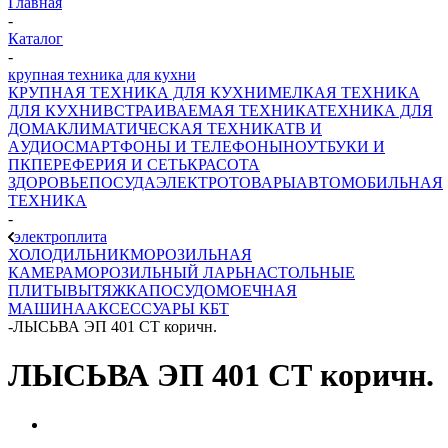
Главная
-
Каталог
-
крупная техника для кухни
КРУПНАЯ ТЕХНИКА ДЛЯ КУХНИ
МЕЛКАЯ ТЕХНИКА
ДЛЯ КУХНИ
ВСТРАИВАЕМАЯ ТЕХНИКА
ТЕХНИКА ДЛЯ
ДОМА
КЛИМАТИЧЕСКАЯ ТЕХНИКА
ТВ И
AУДИО
СМАРТФОНЫ И ТЕЛЕФОНЫ
НОУТБУКИ И
ПК
ПЕРЕФЕРИЯ И СЕТЬ
КРАСОТА
ЗДОРОВЬЕ
ПОСУДА
ЭЛЕКТРОТОВАРЫ
АВТОМОБИЛЬНАЯ
ТЕХНИКА
-
электроплита
ХОЛОДИЛЬНИК
МОРОЗИЛЬНАЯ
КАМЕРА
МОРОЗИЛЬНЫЙ ЛАРЬ
НАСТОЛЬНЫЕ
ПЛИТЫ
ВЫТЯЖКА
ПОСУДОМОЕЧНАЯ
МАШИНА
АКСЕССУАРЫ КБТ
-
ЛЫСЬВА ЭП 401 СТ коричн.
ЛЫСЬВА ЭП 401 СТ коричн.