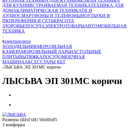
КРУПНАЯ ТЕХНИКА ДЛЯ КУХНИ
МЕЛКАЯ ТЕХНИКА
ДЛЯ КУХНИ
ВСТРАИВАЕМАЯ ТЕХНИКА
ТЕХНИКА ДЛЯ
ДОМА
КЛИМАТИЧЕСКАЯ ТЕХНИКА
ТВ И
AУДИО
СМАРТФОНЫ И ТЕЛЕФОНЫ
НОУТБУКИ И
ПК
ПЕРЕФЕРИЯ И СЕТЬ
КРАСОТА
ЗДОРОВЬЕ
ПОСУДА
ЭЛЕКТРОТОВАРЫ
АВТОМОБИЛЬНАЯ
ТЕХНИКА
-
электроплита
ХОЛОДИЛЬНИК
МОРОЗИЛЬНАЯ
КАМЕРА
МОРОЗИЛЬНЫЙ ЛАРЬ
НАСТОЛЬНЫЕ
ПЛИТЫ
ВЫТЯЖКА
ПОСУДОМОЕЧНАЯ
МАШИНА
АКСЕССУАРЫ КБТ
-
ЛЫСЬВА ЭП 301МС коричн
ЛЫСЬВА ЭП 301МС коричн
Размеры (ШхГхВ) 50x60x85
3 комфорки