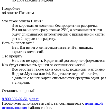
по
25
%
каждые 2 недели
Подробнее
об оплате Плайтом
Что такое оплата Плайт?
Это короткая мгновенная беспроцентная рассрочка.
Вы оплачиваете сразу только
25
%, а оставшиеся части
будут списываться автоматически с привязанной карты
раз в 2 недели
по графику.
Есть ли переплата?
Нет. Вы ничего не переплачиваете. Нет никаких
скрытых комиссий.
Это кредит?
Нет, это не кредит. Кредитный договор не оформляется.
Как будут списывать деньги за оставшиеся части?
Всё работает также как в сервисах подписки, например,
Яндекс.Музыка или ivi. Вы делаете первый платёж,
а дальше с вашей карты списываются средства один
раз
в 2 недели
.
Остались вопросы?
8 800 302-02-51
plait.ru
Продолжая использовать сайт, вы соглашаетесь с
политикой
использования
файлов cookie.