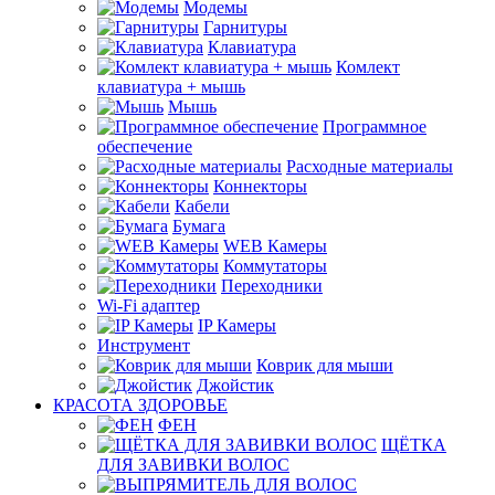
Модемы
Гарнитуры
Клавиатура
Комлект
клавиатура + мышь
Мышь
Программное
обеспечение
Расходные материалы
Коннекторы
Кабели
Бумага
WEB Камеры
Коммутаторы
Переходники
Wi-Fi адаптер
IP Камеры
Инструмент
Коврик для мыши
Джойстик
КРАСОТА ЗДОРОВЬЕ
ФЕН
ЩЁТКА
ДЛЯ ЗАВИВКИ ВОЛОС