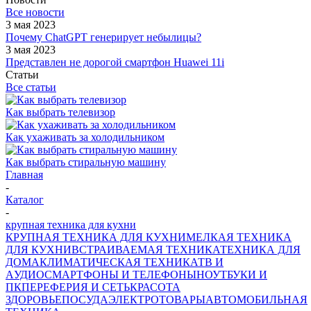
Все новости
3 мая 2023
Почему ChatGPT генерирует небылицы?
3 мая 2023
Представлен не дорогой смартфон Huawei 11i
Статьи
Все статьи
Как выбрать телевизор
Как ухаживать за холодильником
Как выбрать стиральную машину
Главная
-
Каталог
-
крупная техника для кухни
КРУПНАЯ ТЕХНИКА ДЛЯ КУХНИ
МЕЛКАЯ ТЕХНИКА
ДЛЯ КУХНИ
ВСТРАИВАЕМАЯ ТЕХНИКА
ТЕХНИКА ДЛЯ
ДОМА
КЛИМАТИЧЕСКАЯ ТЕХНИКА
ТВ И
AУДИО
СМАРТФОНЫ И ТЕЛЕФОНЫ
НОУТБУКИ И
ПК
ПЕРЕФЕРИЯ И СЕТЬ
КРАСОТА
ЗДОРОВЬЕ
ПОСУДА
ЭЛЕКТРОТОВАРЫ
АВТОМОБИЛЬНАЯ