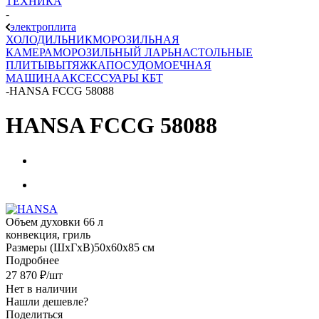
ТЕХНИКА
-
электроплита
ХОЛОДИЛЬНИК
МОРОЗИЛЬНАЯ
КАМЕРА
МОРОЗИЛЬНЫЙ ЛАРЬ
НАСТОЛЬНЫЕ
ПЛИТЫ
ВЫТЯЖКА
ПОСУДОМОЕЧНАЯ
МАШИНА
АКСЕССУАРЫ КБТ
-
HANSA FCCG 58088
HANSA FCCG 58088
Объем духовки 66 л
конвекция, гриль
Размеры (ШхГхВ)50x60x85 см
Подробнее
27 870
₽
/шт
Нет в наличии
Нашли дешевле?
Поделиться