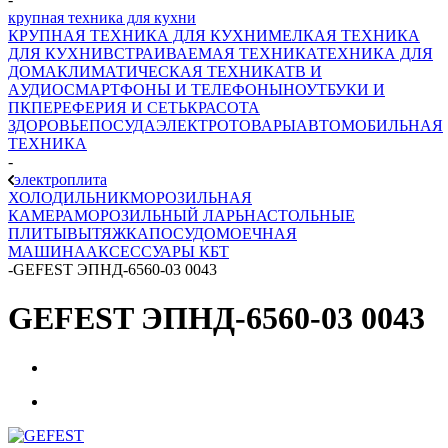
крупная техника для кухни
КРУПНАЯ ТЕХНИКА ДЛЯ КУХНИ
МЕЛКАЯ ТЕХНИКА
ДЛЯ КУХНИ
ВСТРАИВАЕМАЯ ТЕХНИКА
ТЕХНИКА ДЛЯ
ДОМА
КЛИМАТИЧЕСКАЯ ТЕХНИКА
ТВ И
AУДИО
СМАРТФОНЫ И ТЕЛЕФОНЫ
НОУТБУКИ И
ПК
ПЕРЕФЕРИЯ И СЕТЬ
КРАСОТА
ЗДОРОВЬЕ
ПОСУДА
ЭЛЕКТРОТОВАРЫ
АВТОМОБИЛЬНАЯ
ТЕХНИКА
-
электроплита
ХОЛОДИЛЬНИК
МОРОЗИЛЬНАЯ
КАМЕРА
МОРОЗИЛЬНЫЙ ЛАРЬ
НАСТОЛЬНЫЕ
ПЛИТЫ
ВЫТЯЖКА
ПОСУДОМОЕЧНАЯ
МАШИНА
АКСЕССУАРЫ КБТ
-
GEFEST ЭПНД-6560-03 0043
GEFEST ЭПНД-6560-03 0043