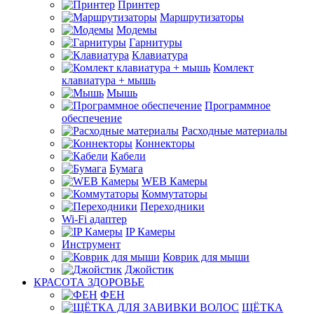
Принтер
Маршрутизаторы
Модемы
Гарнитуры
Клавиатура
Комлект
клавиатура + мышь
Мышь
Программное
обеспечение
Расходные материалы
Коннекторы
Кабели
Бумага
WEB Камеры
Коммутаторы
Переходники
Wi-Fi адаптер
IP Камеры
Инструмент
Коврик для мыши
Джойстик
КРАСОТА ЗДОРОВЬЕ
ФЕН
ЩЁТКА