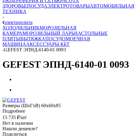
ПК
ПЕРЕФЕРИЯ И СЕТЬ
КРАСОТА
ЗДОРОВЬЕ
ПОСУДА
ЭЛЕКТРОТОВАРЫ
АВТОМОБИЛЬНАЯ
ТЕХНИКА
-
электроплита
ХОЛОДИЛЬНИК
МОРОЗИЛЬНАЯ
КАМЕРА
МОРОЗИЛЬНЫЙ ЛАРЬ
НАСТОЛЬНЫЕ
ПЛИТЫ
ВЫТЯЖКА
ПОСУДОМОЕЧНАЯ
МАШИНА
АКСЕССУАРЫ КБТ
-
GEFEST ЭПНД-6140-01 0093
GEFEST ЭПНД-6140-01 0093
Размеры (ШхГхВ) 60x60x85
Подробнее
15 735
₽
/шт
Нет в наличии
Нашли дешевле?
Поделиться