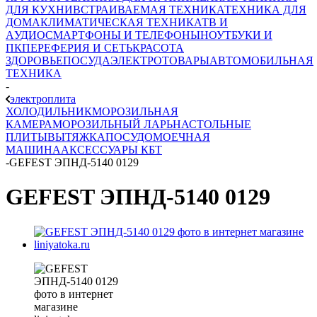
ДЛЯ КУХНИ
ВСТРАИВАЕМАЯ ТЕХНИКА
ТЕХНИКА ДЛЯ
ДОМА
КЛИМАТИЧЕСКАЯ ТЕХНИКА
ТВ И
AУДИО
СМАРТФОНЫ И ТЕЛЕФОНЫ
НОУТБУКИ И
ПК
ПЕРЕФЕРИЯ И СЕТЬ
КРАСОТА
ЗДОРОВЬЕ
ПОСУДА
ЭЛЕКТРОТОВАРЫ
АВТОМОБИЛЬНАЯ
ТЕХНИКА
-
электроплита
ХОЛОДИЛЬНИК
МОРОЗИЛЬНАЯ
КАМЕРА
МОРОЗИЛЬНЫЙ ЛАРЬ
НАСТОЛЬНЫЕ
ПЛИТЫ
ВЫТЯЖКА
ПОСУДОМОЕЧНАЯ
МАШИНА
АКСЕССУАРЫ КБТ
-
GEFEST ЭПНД-5140 0129
GEFEST ЭПНД-5140 0129