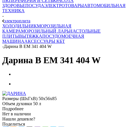
ПК
ПЕРЕФЕРИЯ И СЕТЬ
КРАСОТА
ЗДОРОВЬЕ
ПОСУДА
ЭЛЕКТРОТОВАРЫ
АВТОМОБИЛЬНАЯ
ТЕХНИКА
-
электроплита
ХОЛОДИЛЬНИК
МОРОЗИЛЬНАЯ
КАМЕРА
МОРОЗИЛЬНЫЙ ЛАРЬ
НАСТОЛЬНЫЕ
ПЛИТЫ
ВЫТЯЖКА
ПОСУДОМОЕЧНАЯ
МАШИНА
АКСЕССУАРЫ КБТ
-
Дарина B EM 341 404 W
Дарина B EM 341 404 W
Размеры (ШхГхВ) 50x56x85
Объем духовки 50 л
Подробнее
Нет в наличии
Нашли дешевле?
Поделиться