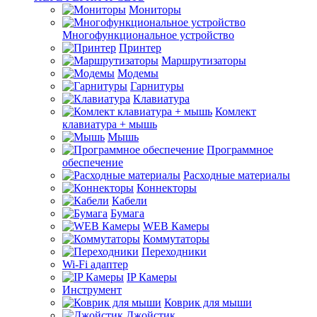
Мониторы
Многофункциональное устройство
Принтер
Маршрутизаторы
Модемы
Гарнитуры
Клавиатура
Комлект
клавиатура + мышь
Мышь
Программное
обеспечение
Расходные материалы
Коннекторы
Кабели
Бумага
WEB Камеры
Коммутаторы
Переходники
Wi-Fi адаптер
IP Камеры
Инструмент
Коврик для мыши
Джойстик