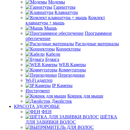
Модемы
Гарнитуры
Клавиатура
Комлект
клавиатура + мышь
Мышь
Программное
обеспечение
Расходные материалы
Коннекторы
Кабели
Бумага
WEB Камеры
Коммутаторы
Переходники
Wi-Fi адаптер
IP Камеры
Инструмент
Коврик для мыши
Джойстик
КРАСОТА ЗДОРОВЬЕ
ФЕН
ЩЁТКА
ДЛЯ ЗАВИВКИ ВОЛОС