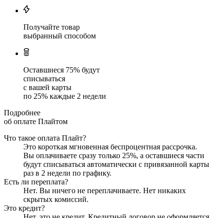
Получайте товар
выбранный способом
Оставшиеся
75
% будут
списываться
с вашей карты
по
25
%
каждые 2 недели
Подробнее
об оплате Плайтом
Что такое оплата Плайт?
Это короткая мгновенная беспроцентная рассрочка.
Вы оплачиваете сразу только
25
%, а оставшиеся части
будут списываться автоматически с привязанной карты
раз в 2 недели
по графику.
Есть ли переплата?
Нет. Вы ничего не переплачиваете. Нет никаких
скрытых комиссий.
Это кредит?
Нет, это не кредит. Кредитный договор не оформляется.