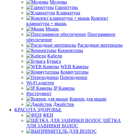
Модемы
Гарнитуры
Клавиатура
Комлект
клавиатура + мышь
Мышь
Программное
обеспечение
Расходные материалы
Коннекторы
Кабели
Бумага
WEB Камеры
Коммутаторы
Переходники
Wi-Fi адаптер
IP Камеры
Инструмент
Коврик для мыши
Джойстик
КРАСОТА ЗДОРОВЬЕ
ФЕН
ЩЁТКА
ДЛЯ ЗАВИВКИ ВОЛОС