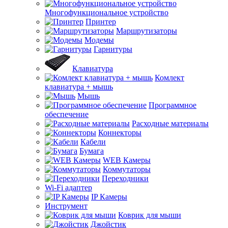
Многофункциональное устройство
Принтер
Маршрутизаторы
Модемы
Гарнитуры
Клавиатура
Комлект
клавиатура + мышь
Мышь
Программное
обеспечение
Расходные материалы
Коннекторы
Кабели
Бумага
WEB Камеры
Коммутаторы
Переходники
Wi-Fi адаптер
IP Камеры
Инструмент
Коврик для мыши
Джойстик